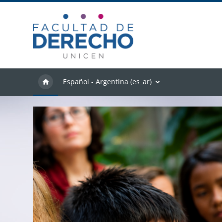
Salta al contenido principal
Español - Argentina ‎(es_ar)‎