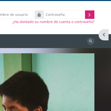
Contraseña
Inicio
¿Ha olvidado su nombre de cuenta o contraseña?
de
sesión
Abrir
Buscar
cursos