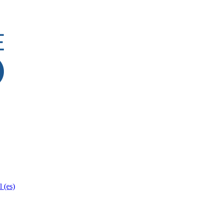
‎(es)‎