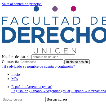
Salta al contenido principal
Nombre de usuario
Contraseña
Inicio de sesión
¿Ha olvidado su nombre de cuenta o contraseña?
Inicio
Más
Español - Argentina ‎(es_ar)‎
English ‎(en)‎
Español - Argentina ‎(es_ar)‎
Español - Internacional 
Buscar cursos